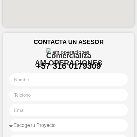
CONTACTA UN ASESOR
Comercializa
AM OPERACIONES
+57 316 0179309